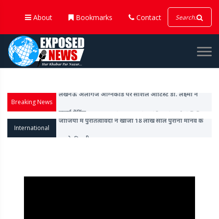
About
Bookmarks
Contact
Breaking News
मोदी - ट्रंप की मुलाकात से ठीक पहले अमेरिका ने 'इंडो-पैसिफिक
कमांड' से 'इंडो' शब्द हटाया
International
Apple ने एक्शन बटन और A18 चिप के साथ लॉन्च की
आईफोन-16 सीरीज, वॉच 10 और अल्ट्रा वॉच 2 भी किया पेश