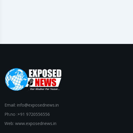
Email: info@exposednews.in
Ph.no :+91 9720556556
Web: www.exposednews.in