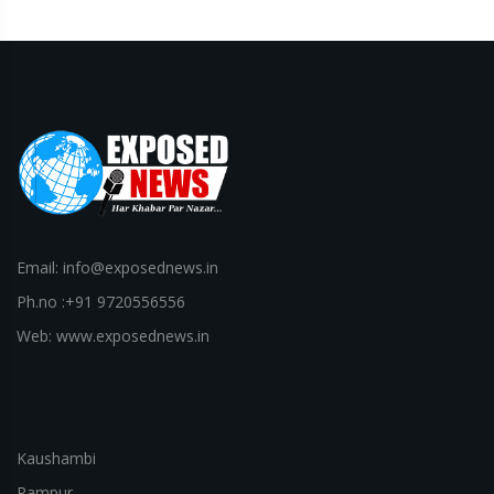
Email: info@exposednews.in
Ph.no :+91 9720556556
Web: www.exposednews.in
Kaushambi
Rampur