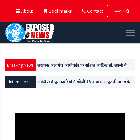
About
Bookmarks
Contact
Breaking News
मोदी - ट्रंप की मुलाकात से ठीक पहले अमेरिका ने 'इंडो-पैसिफिक
कमांड' से 'इंडो' शब्द हटाया
International
Apple ने एक्शन बटन और A18 चिप के साथ लॉन्च की
आईफोन-16 सीरीज, वॉच 10 और अल्ट्रा वॉच 2 भी किया पेश