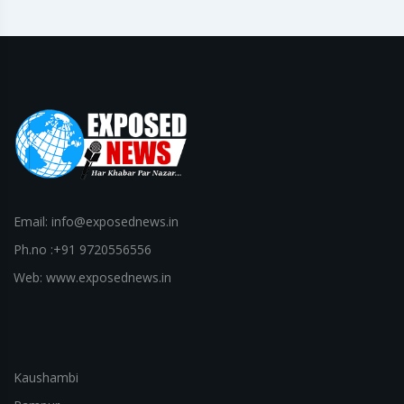
Email: info@exposednews.in
Ph.no :+91 9720556556
Web: www.exposednews.in
Kaushambi