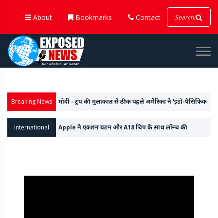
About
Bookmarks
Contact
मोदी - ट्रंप की मुलाकात से ठीक पहले अमेरिका ने 'इंडो-पैसिफिक
कमांड' से 'इंडो' शब्द हटाया
Breaking News
पूर्व मुख्यमंत्री की पुत्री आदिति यादव पर की गई अभद्र टिप्पणी की
कड़े शब्दों में निंदा की
International
Apple ने एक्शन बटन और A18 चिप के साथ लॉन्च की
आईफोन-16 सीरीज, वॉच 10 और अल्ट्रा वॉच 2 भी किया पेश