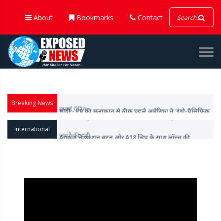
About
Bookmarks
Contact
Breaking News
मोदी - ट्रंप की मुलाकात से ठीक पहले अमेरिका ने 'इंडो-पैसिफिक
कमांड' से 'इंडो' शब्द हटाया
International
Apple ने एक्शन बटन और A18 चिप के साथ लॉन्च की
आईफोन-16 सीरीज, वॉच 10 और अल्ट्रा वॉच 2 भी किया पेश