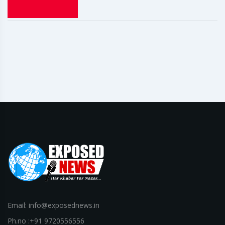
Email: info@exposednews.in
Ph.no :+91 9720556556