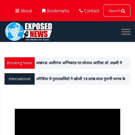
About
Bookmarks
Contact
Breaking News
मोदी - ट्रंप की मुलाकात से ठीक पहले अमेरिका ने 'इंडो-पैसिफिक
कमांड' से 'इंडो' शब्द हटाया
International
Apple ने एक्शन बटन और A18 चिप के साथ लॉन्च की
आईफोन-16 सीरीज, वॉच 10 और अल्ट्रा वॉच 2 भी किया पेश