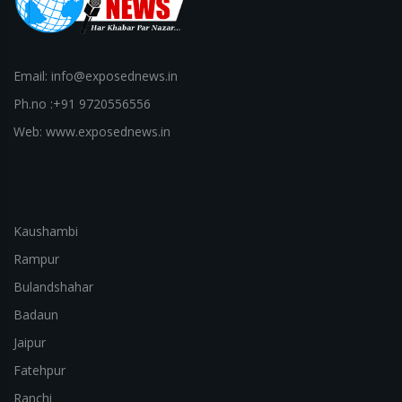
Email: info@exposednews.in
Ph.no :+91 9720556556
Web: www.exposednews.in
Kaushambi
Rampur
Bulandshahar
Badaun
Jaipur
Fatehpur
Ranchi