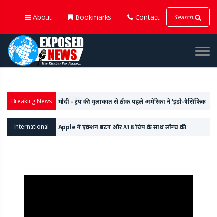
About
Bookmarks
Contact
Breaking News
मोदी - ट्रंप की मुलाकात से ठीक पहले अमेरिका ने 'इंडो-पैसिफिक
कमांड' से 'इंडो' शब्द हटाया
International
Apple ने एक्शन बटन और A18 चिप के साथ लॉन्च की
आईफोन-16 सीरीज, वॉच 10 और अल्ट्रा वॉच 2 भी किया पेश