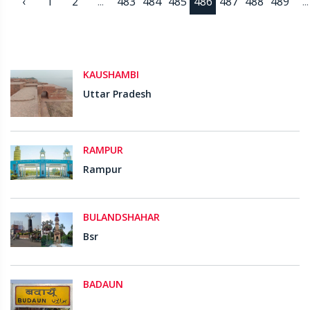
‹
1
2
...
483
484
485
486
487
488
489
...
KAUSHAMBI
Uttar Pradesh
RAMPUR
Rampur
BULANDSHAHAR
Bsr
BADAUN