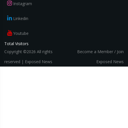
Instagram
Linkedin
Youtube
Total Visitors
Copyright ©
2026 All rights
Become a Member / Join
reserved |
Exposed News
Exposed News