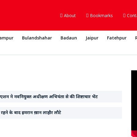
About
Bookmarks
Cont
ampur
Bulandshahar
Badaun
Jaipur
Fatehpur
िएशन ने नवनियुक्त अधीक्षण अभियंता से की शिष्टाचार भेंट
ं रहने के बाद इमरान ख़ान लाहौर लौटे
े खोजी 18 लाख साल पुरानी मानव के जबड़े की हड्डी