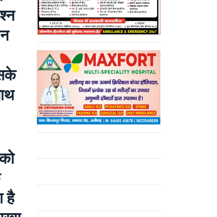
श्न
िन
सके
साथ
 को
े
 है