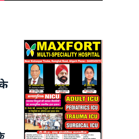
के
के