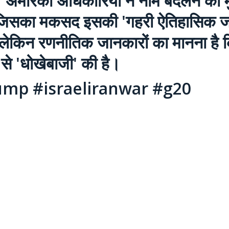
 अमेरिकी अधिकारियों ने नाम बदलने को म
ै जिसका मकसद इसकी 'गहरी ऐतिहासिक जड
 लेकिन रणनीतिक जानकारों का मानना है 
से 'धोखेबाजी' की है।
mp #israeliranwar #g20