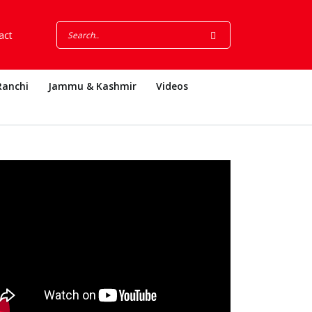
act
Ranchi
Jammu & Kashmir
Videos