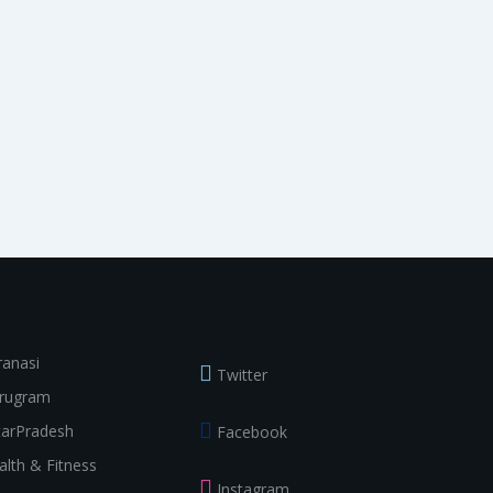
ranasi
Twitter
rugram
tarPradesh
Facebook
alth & Fitness
Instagram