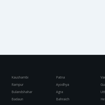
Kaushambi
Patna
Va
Rampur
Ayodhya
Gu
Bulandshahar
Agra
Ut
Badaun
Bahraich
He