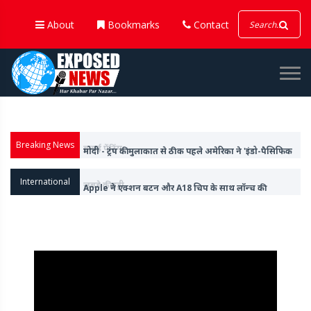
About
Bookmarks
Contact
Breaking News
मोदी - ट्रंप की मुलाकात से ठीक पहले अमेरिका ने 'इंडो-पैसिफिक
कमांड' से 'इंडो' शब्द हटाया
International
Apple ने एक्शन बटन और A18 चिप के साथ लॉन्च की
आईफोन-16 सीरीज, वॉच 10 और अल्ट्रा वॉच 2 भी किया पेश