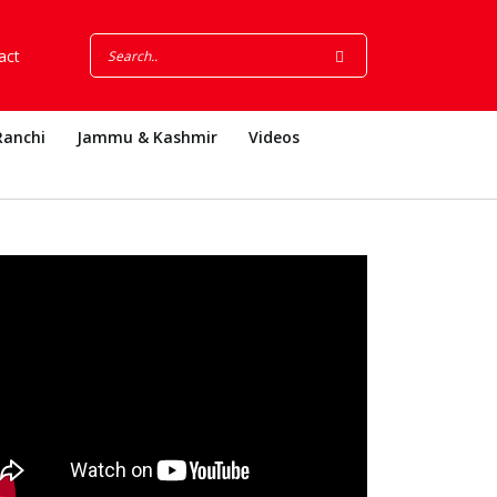
act
Ranchi
Jammu & Kashmir
Videos