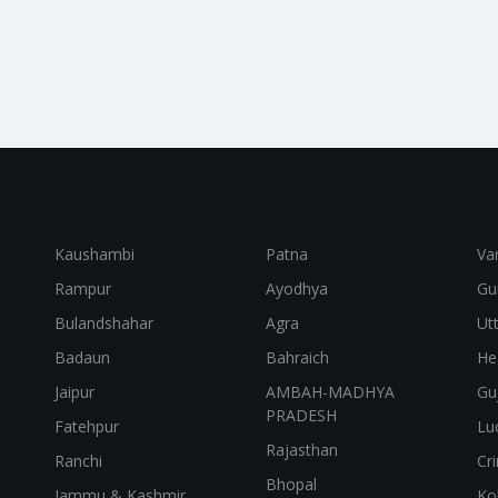
Kaushambi
Patna
Va
Rampur
Ayodhya
Gu
Bulandshahar
Agra
Ut
Badaun
Bahraich
He
Jaipur
AMBAH-MADHYA
Gu
PRADESH
Fatehpur
Lu
Rajasthan
Ranchi
Cr
Bhopal
Jammu & Kashmir
Ko