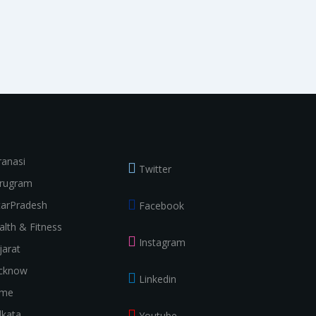
ranasi
Twitter
rugram
tarPradesh
Facebook
alth & Fitness
Instagram
jarat
cknow
Linkedin
ime
lkata
Youtube