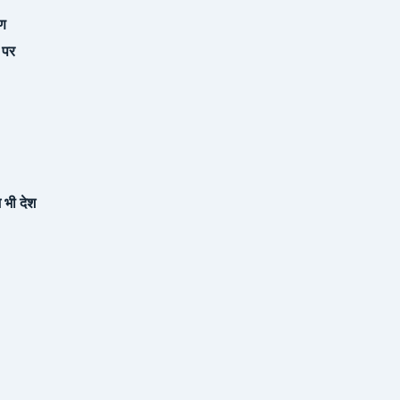
रण
ं पर
 भी देश