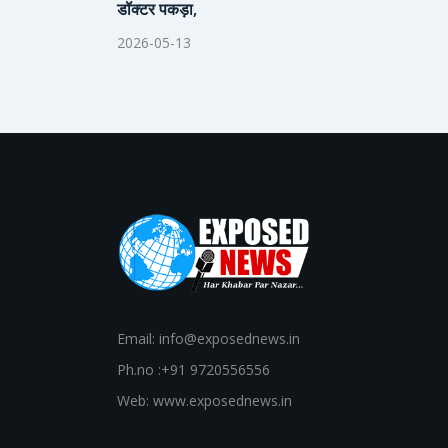
डॉक्टर पकड़ा,
2026-05-13
Email: info@exposednews.in
Ph.no :+91 9720556556
Web: www.exposednews.in