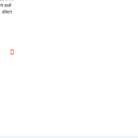
े वालों
, डॉक्टर