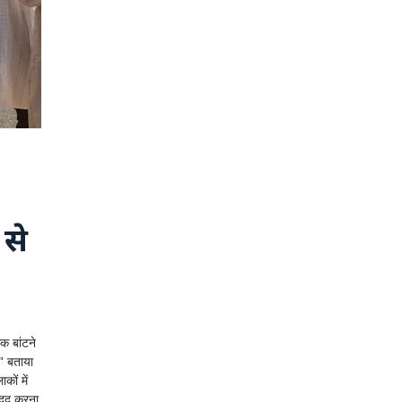
 से
क बांटने
" बताया
कों में
मदद करना